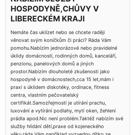
HOSPODYNĚ,CHŮVY V
LIBERECKÉM KRAJI
Nemáte čas uklízet nebo se chcete raději
věnovat svým koníčkům či práci? Ráda Vám
pomohu.Nabízím jednorázové nebo pravidelné
úklidy domácností, rodinných domů, kanceláří,
penzionu, panelových domů a jiných
prostor.Nabízím dlouholeté zkušenosti jako
hospodyně v domácnostech,cca 15 let,mám i
praxi s úklidem diskotéky, ordinace, fitness
centra, vlastním pečovatelský
certifikát.Samozřejmostí je utírání prachu,
luxování a vytírání podlahy, mytí oken, žehlení
prádla apod.Nic není problém.Taktéž nabízím své
služby hlídání dětí,praxe od kojeneckého
věku,ráda Vám například vyzvednu dítko ze