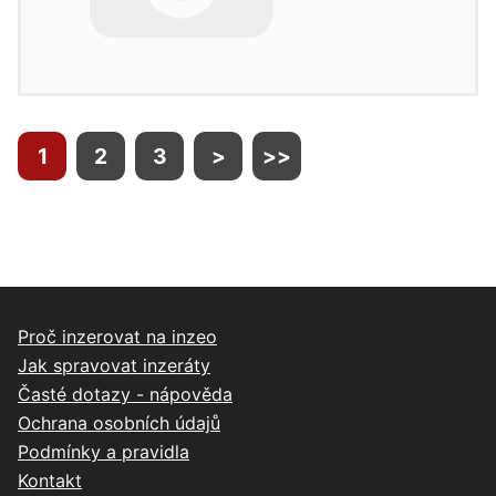
1
2
3
>
>>
Proč inzerovat na inzeo
Jak spravovat inzeráty
Časté dotazy - nápověda
Ochrana osobních údajů
Podmínky a pravidla
Kontakt