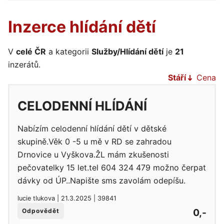
Inzerce hlídání dětí
V
celé ČR
a kategorii
Služby/Hlídání dětí
je
21
inzerátů.
Stáří
Cena
CELODENNÍ HLÍDÁNÍ
Nabízím celodenní hlídání dětí v dětské
skupině.Věk 0 -5 u mě v RD se zahradou
Drnovice u Vyškova.ŽL mám zkušenosti
pečovatelky 15 let.tel 604 324 479 možno čerpat
dávky od ÚP..Napište sms zavolám odepíšu.
lucie tlukova | 21.3.2025 | 39841
0,-
Odpovědět