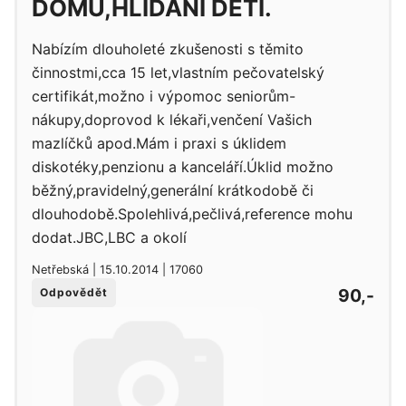
DOMU,HLÍDÁNÍ DĚTÍ.
Nabízím dlouholeté zkušenosti s těmito
činnostmi,cca 15 let,vlastním pečovatelský
certifikát,možno i výpomoc seniorům-
nákupy,doprovod k lékaři,venčení Vašich
mazlíčků apod.Mám i praxi s úklidem
diskotéky,penzionu a kanceláří.Úklid možno
běžný,pravidelný,generální krátkodobě či
dlouhodobě.Spolehlivá,pečlivá,reference mohu
dodat.JBC,LBC a okolí
Netřebská | 15.10.2014 | 17060
90,-
Odpovědět