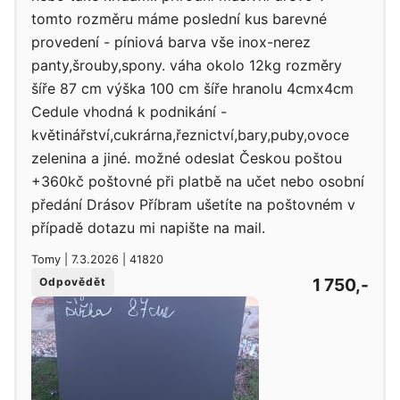
tomto rozměru máme poslední kus barevné
provedení - píniová barva vše inox-nerez
panty,šrouby,spony. váha okolo 12kg rozměry
šíře 87 cm výška 100 cm šíře hranolu 4cmx4cm
Cedule vhodná k podnikání -
květinářství,cukrárna,řeznictví,bary,puby,ovoce
zelenina a jiné. možné odeslat Českou poštou
+360kč poštovné při platbě na učet nebo osobní
předání Drásov Příbram ušetíte na poštovném v
případě dotazu mi napište na mail.
Tomy | 7.3.2026 | 41820
1 750,-
Odpovědět