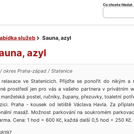
Co chcete hledat
abídka služeb
Sauna, azyl
Sauna, azyl
okres Praha-západ
Statenice
 relaxace ve Statenicich. Přijďte se ponořit do nikým a 
mné prostředí jen pro vás a vašeho partnera v privátním w
 manželská postel, ručníky, župany, přezuvky, toaletní potře
zici. Praha - kousek od letiště Václava Havla. Za přípla
ionální masáž. Možnost parkování na soukromém parkovac
arma. Cena: 1 hod = 600 Kč, každá další 0,5 hod = 250 Kč.
8197