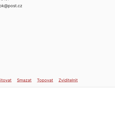
ok@post.cz
itovat
Smazat
Topovat
Zviditelnit