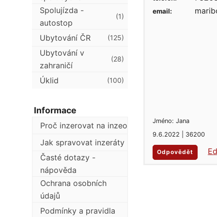
Spolujízda -
marib
email:
(1)
autostop
Ubytování ČR
(125)
Ubytování v
(28)
zahraničí
Úklid
(100)
Informace
Jméno: Jana
Proč inzerovat na inzeo
9.6.2022 | 36200
Jak spravovat inzeráty
Ed
Odpovědět
Časté dotazy -
nápověda
Ochrana osobních
údajů
Podmínky a pravidla