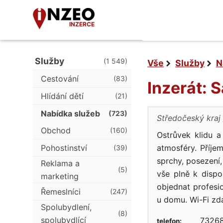
INZERCE
Služby
(1 549)
Vše
Služby
N
Cestování
(83)
Inzerát: 
Hlídání dětí
(21)
Nabídka služeb
(723)
Středočeský kraj
Obchod
(160)
Ostrůvek klidu a
Pohostinství
atmosféry. Příje
(39)
sprchy, posezení,
Reklama a
(5)
vše plně k dispo
marketing
objednat profes
Řemeslníci
(247)
u domu. Wi-Fi zd
Spolubydlení,
(8)
spolubydlící
73268
telefon: