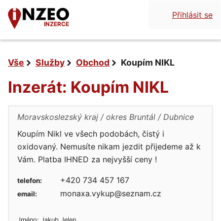
Přihlásit se
INZERCE
Vše
Služby
Obchod
Koupím NIKL
Inzerát: Koupím NIKL
Moravskoslezský kraj
okres Bruntál
Dubnice
Koupím Nikl ve všech podobách, čistý i
oxidovaný. Nemusíte nikam jezdit přijedeme až k
Vám. Platba IHNED za nejvyšší ceny !
+420 734 457 167
telefon:
monaxa.vykup@seznam.cz
email:
Jméno: Jakub Jelen