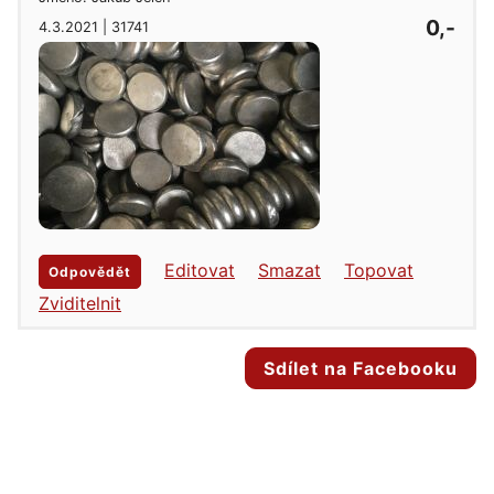
0,-
4.3.2021 | 31741
Editovat
Smazat
Topovat
Odpovědět
Zviditelnit
Sdílet na Facebooku