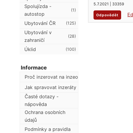
5.7.2021 | 33359
Spolujízda -
(1)
autostop
Ed
Odpovědět
Ubytování ČR
(125)
Ubytování v
(28)
zahraničí
Úklid
(100)
Informace
Proč inzerovat na inzeo
Jak spravovat inzeráty
Časté dotazy -
nápověda
Ochrana osobních
údajů
Podmínky a pravidla