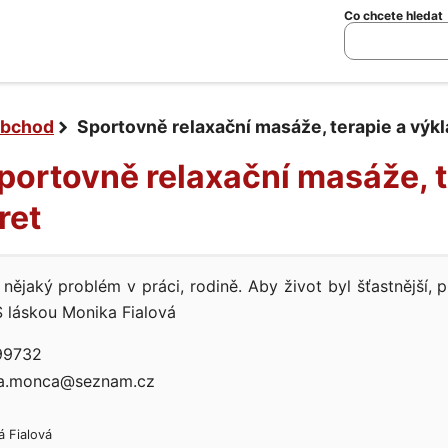
Co chcete hledat
bchod
Sportovně relaxační masáže, terapie a výkl
Sportovně relaxační masáže, t
ret
nějaký problém v práci, rodině. Aby život byl šťastnější, 
 láskou Monika Fialová
99732
va.monca@seznam.cz
á Fialová