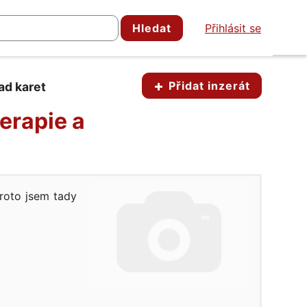
Hledat
Přihlásit se
Přidat inzerát
ad karet
erapie a
proto jsem tady