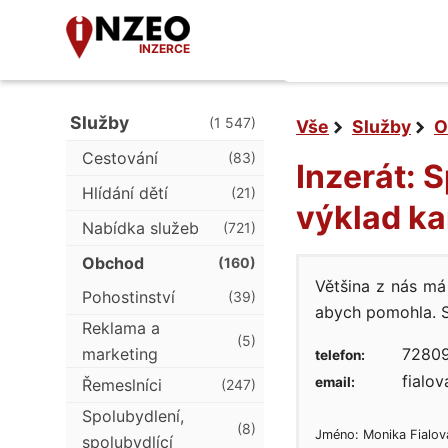
INZERCE
Služby
(1 547)
Vše
Služby
O
Cestování
(83)
Inzerát: 
Hlídání dětí
(21)
výklad ka
Nabídka služeb
(721)
Obchod
(160)
Většina z nás má 
Pohostinství
(39)
abych pomohla. S
Reklama a
(5)
marketing
7280
telefon:
fialo
email:
Řemeslníci
(247)
Spolubydlení,
(8)
Jméno: Monika Fialov
spolubydlící