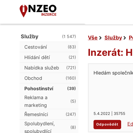
INZERCE
Služby
(1 547)
Vše
Služby
P
Cestování
(83)
Inzerát: 
Hlídání dětí
(21)
Nabídka služeb
(721)
Hledám společník
Obchod
(160)
Pohostinství
(39)
Reklama a
(5)
marketing
5.4.2022 | 35755
Řemeslníci
(247)
Spolubydlení,
Ed
Odpovědět
(8)
spolubydlící