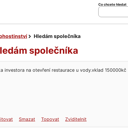
Co chcete hledat
ohostinství
Hledám společníka
Hledám společníka
a investora na otevření restaurace u vody.vklad 150000kč
itovat
Smazat
Topovat
Zviditelnit