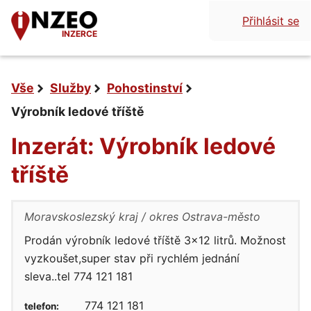
Přihlásit se
INZERCE
Vše
Služby
Pohostinství
Výrobník ledové tříště
Inzerát: Výrobník ledové
tříště
Moravskoslezský kraj
okres Ostrava-město
Prodán výrobník ledové tříště 3×12 litrů. Možnost
vyzkoušet,super stav při rychlém jednání
sleva..tel 774 121 181
774 121 181
telefon: