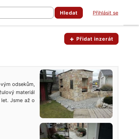
Hledat
Přihlásit se
Přidat inzerát
lovým odsekům,
žulový materiál
 let. Jsme až o