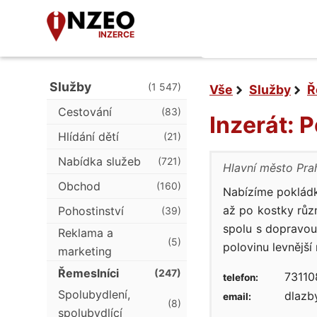
INZERCE
Služby
(1 547)
Vše
Služby
Ř
Cestování
(83)
Inzerát: 
Hlídání dětí
(21)
Nabídka služeb
(721)
Hlavní město Pra
Obchod
(160)
Nabízíme poklád
až po kostky různ
Pohostinství
(39)
spolu s dopravou.
Reklama a
(5)
polovinu levnější
marketing
Řemeslníci
(247)
73110
telefon:
Spolubydlení,
dlazb
email:
(8)
spolubydlící