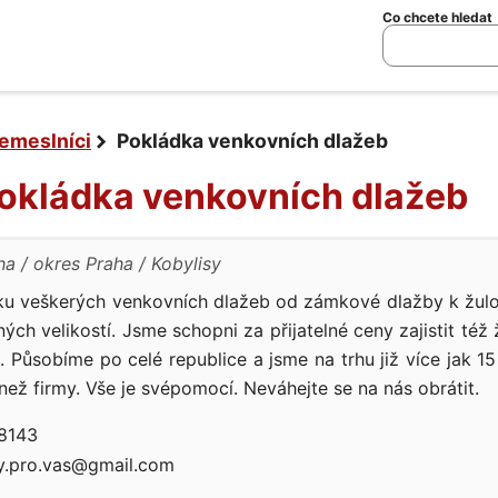
Co chcete hledat
emeslníci
Pokládka venkovních dlažeb
Pokládka venkovních dlažeb
ha
okres Praha
Kobylisy
ku veškerých venkovních dlažeb od zámkové dlažby k žu
ých velikostí. Jsme schopni za přijatelné ceny zajistit též 
 Působíme po celé republice a jsme na trhu již více jak 15
 než firmy. Vše je svépomocí. Neváhejte se na nás obrátit.
8143
y.pro.vas@gmail.com