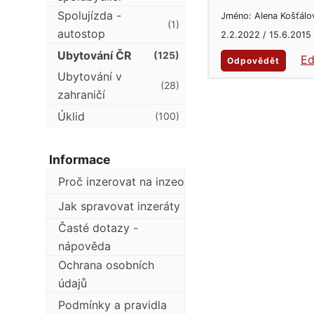
Spolujízda -
Jméno: Alena Košťálo
(1)
autostop
2.2.2022 / 15.6.2015
Ubytování ČR
(125)
Ed
Odpovědět
Ubytování v
(28)
zahraničí
Úklid
(100)
Informace
Proč inzerovat na inzeo
Jak spravovat inzeráty
Časté dotazy -
nápověda
Ochrana osobních
údajů
Podmínky a pravidla