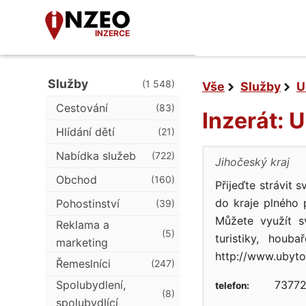
INZERCE
Služby
(1 548)
Vše
Služby
U
Cestování
(83)
Inzerát: 
Hlídání dětí
(21)
Nabídka služeb
(722)
Jihočeský kraj
Obchod
(160)
Přijeďte strávit 
do kraje plného 
Pohostinství
(39)
Můžete využít sv
Reklama a
(5)
turistiky, houb
marketing
http://www.ubyto
Řemeslníci
(247)
Spolubydlení,
73772
telefon:
(8)
spolubydlící