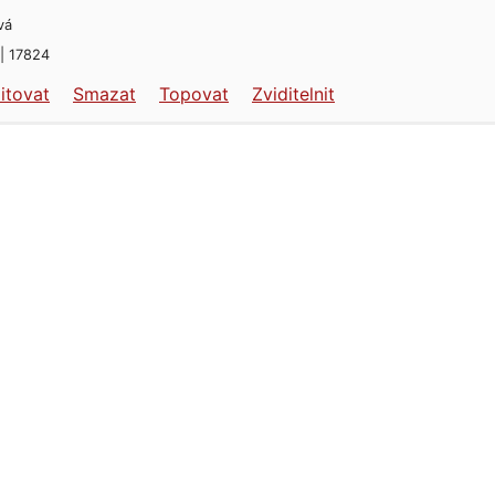
vá
 | 17824
itovat
Smazat
Topovat
Zviditelnit