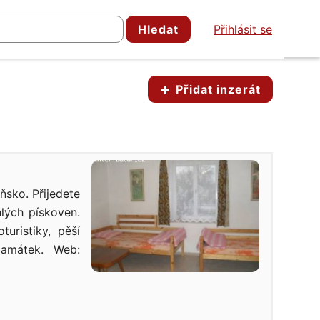
Hledat
Přihlásit se
Přidat inzerát
ňsko. Přijedete
hlých pískoven.
uristiky, pěší
 památek. Web: