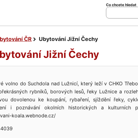
Co chcete hledat
bytování ČR
Ubytování Jižní Čechy
Ubytování Jižní Čechy
své volno do Suchdola nad Lužnicí, který leží v CHKO Třebo
překrásných rybníků, borových lesů, řeky Lužnice a rozle
ou dovolenou ke koupání, rybaření, sjíždění řeky, cyklot
aření i poznávání okolních historických a kulturních
vani-koala.webnode.cz/
4039