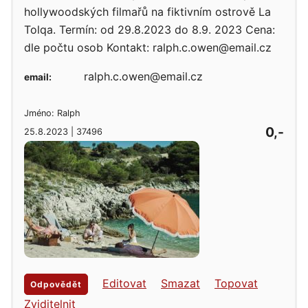
hollywoodských filmařů na fiktivním ostrově La
Tolqa. Termín: od 29.8.2023 do 8.9. 2023 Cena:
dle počtu osob Kontakt: ralph.c.owen@email.cz
ralph.c.owen@email.cz
email:
Jméno: Ralph
0,-
25.8.2023 | 37496
Editovat
Smazat
Topovat
Odpovědět
Zviditelnit