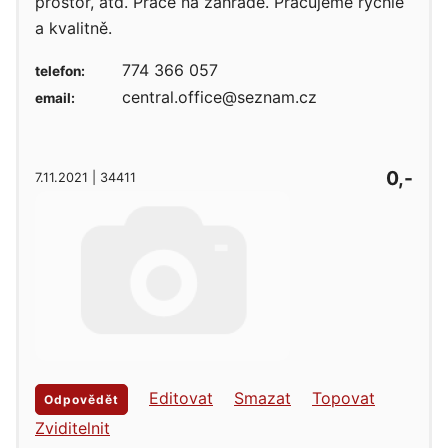
prostor, atd. Práce na zahradě. Pracujeme rychle
a kvalitně.
774 366 057
telefon:
central.office@seznam.cz
email:
0,-
7.11.2021 | 34411
Editovat
Smazat
Topovat
Odpovědět
Zviditelnit