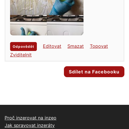
Editovat
Smazat
Topovat
Odpovědět
Zviditelnit
Sdílet na Facebooku
Proč inzerovat na inzeo
Jak spravovat inzeráty