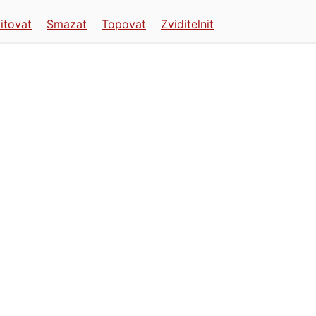
itovat
Smazat
Topovat
Zviditelnit