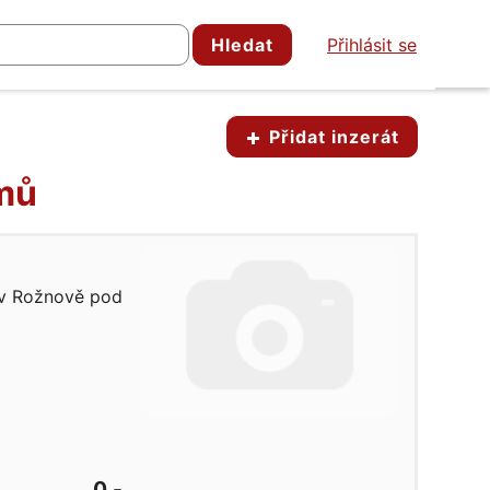
Hledat
Přihlásit se
Přidat inzerát
omů
 v Rožnově pod
0,-