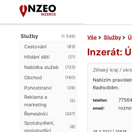
INZERCE
Služby
(1 549)
Vše
Služby
Ú
Cestování
(83)
Inzerát: 
Hlídání dětí
(21)
Nabídka služeb
(723)
Zlínský kraj
okre
Obchod
(160)
Nabízím pravidel
Radhoštěm.
Pohostinství
(39)
Reklama a
77564
telefon:
(5)
marketing
roznov
email:
Řemeslníci
(247)
Spolubydlení,
(8)
spolubydlící
26.3.2022 | 35678