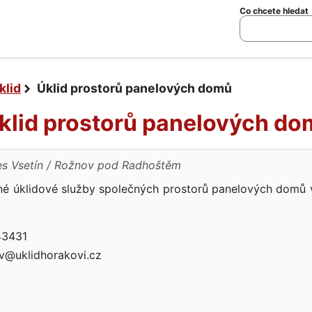
Co chcete hledat
klid
Úklid prostorů panelových domů
Úklid prostorů panelových d
s Vsetín
Rožnov pod Radhoštěm
né úklidové služby společných prostorů panelových domů
3431
@uklidhorakovi.cz